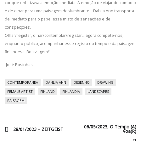
cor que enfatizava a emoção imediata. A emoção de viajar de comboio
e de olhar para uma paisagem deslumbrante – Dahlia Ann transporta
de imediato para o papel esse misto de sensações e de
conspecções.
Olhar/registar, olhar/contemplar/registar… agora compete-nos,
enquanto público, acompanhar esse registo do tempo e da paisagem
finlandesa. Boa viagem!”
-José Rosinhas
CONTEMPORANEA
DAHLIA ANN
DESENHO
DRAWING
FEMALE ARTIST
FINLAND
FINLANDIA
LANDSCAPES
PAISAGEM
06/05/2023, O Tempo (a)
28/01/2023 – ZEITGEIST
Voa(r)