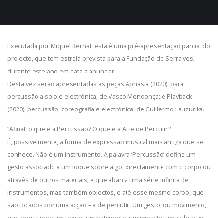
Executada por Miquel Bernat, esta é uma pré-apresentação parcial do
projecto, que tem estreia prevista para a Fundação de Serralves,
durante este ano em data a anunciar.
Desta vez serão apresentadas as peças Aphasia (2020), para
percussão a solo e electrónica, de Vasco Mendonça; e Playback
(2020), percussão, coreografia e electrónica, de Guillermo Lauzurika.
“Afinal, o que é a Percussão? O que é a Arte de Percutir?
É, possivelmente, a forma de expressão musical mais antiga que se
conhece. Não é um instrumento. A palavra ‘Percussão’ define um
gesto associado a um toque sobre algo, directamente com o corpo ou
através de outros materiais, e que abarca uma série infinita de
instrumentos, mas também objectos, e até esse mesmo corpo, que
são tocados por uma acção – a de percutir. Um gesto, ou movimento,
que pressupõe um toque, um batimento, um impacto, uma vibração