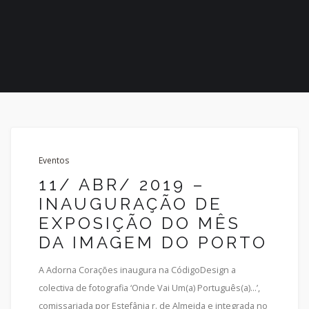
Eventos
11/ ABR/ 2019 –
INAUGURAÇÃO DE
EXPOSIÇÃO DO MÊS
DA IMAGEM DO PORTO
A Adorna Corações inaugura na CódigoDesign a
colectiva de fotografia ‘Onde Vai Um(a) Português(a)…’,
comissariada por Estefânia r. de Almeida e integrada no