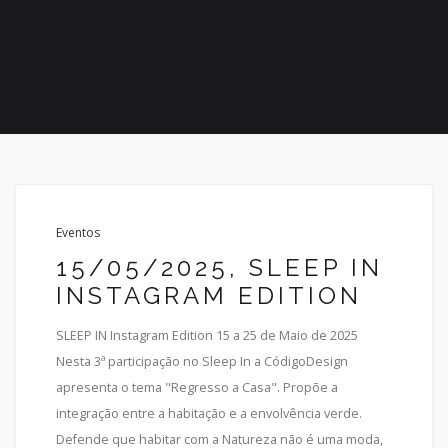
Eventos
15/05/2025, SLEEP IN
INSTAGRAM EDITION
SLEEP IN Instagram Edition 15 a 25 de Maio de 2025
Nesta 3ª participação no Sleep In a CódigoDesign
apresenta o tema "Regresso a Casa". Propõe a
integração entre a habitação e a envolvência verde.
Defende que habitar com a Natureza não é uma moda,