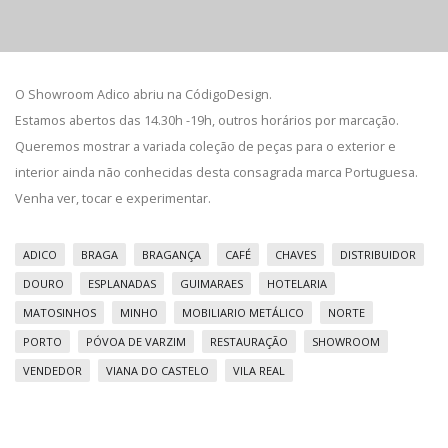
O Showroom
Adico
abriu na CódigoDesign.
Estamos abertos das 14.30h -19h, outros horários por marcação.
Queremos mostrar a variada coleção de peças para o exterior e
interior ainda não conhecidas desta consagrada marca Portuguesa.
Venha ver, tocar e experimentar.
ADICO
BRAGA
BRAGANÇA
CAFÉ
CHAVES
DISTRIBUIDOR
DOURO
ESPLANADAS
GUIMARAES
HOTELARIA
MATOSINHOS
MINHO
MOBILIARIO METÁLICO
NORTE
PORTO
PÓVOA DE VARZIM
RESTAURAÇÃO
SHOWROOM
VENDEDOR
VIANA DO CASTELO
VILA REAL