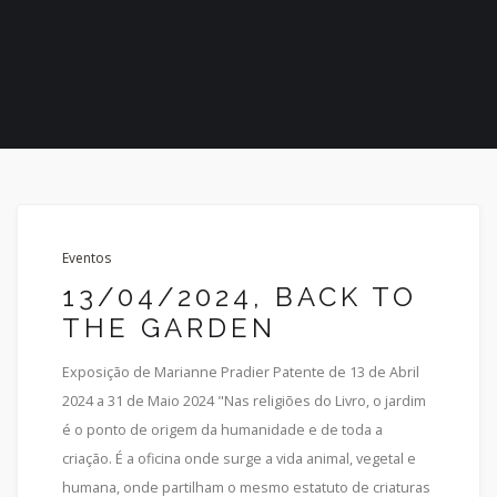
Eventos
13/04/2024, BACK TO
THE GARDEN
Exposição de Marianne Pradier Patente de 13 de Abril
2024 a 31 de Maio 2024 "Nas religiões do Livro, o jardim
é o ponto de origem da humanidade e de toda a
criação. É a oficina onde surge a vida animal, vegetal e
humana, onde partilham o mesmo estatuto de criaturas