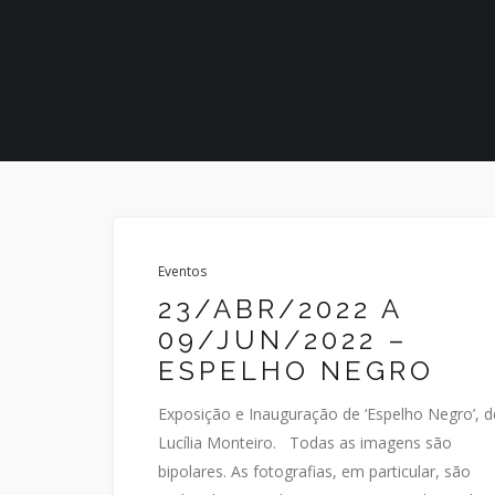
Eventos
23/ABR/2022 A
09/JUN/2022 –
ESPELHO NEGRO
Exposição e Inauguração de ‘Espelho Negro’, d
Lucília Monteiro. Todas as imagens são
bipolares. As fotografias, em particular, são