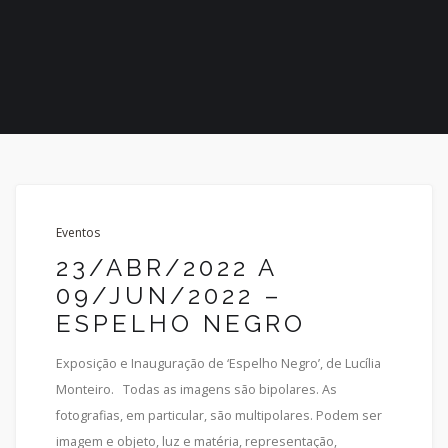
Eventos
23/ABR/2022 A
09/JUN/2022 –
ESPELHO NEGRO
Exposição e Inauguração de ‘Espelho Negro’, de Lucília
Monteiro. Todas as imagens são bipolares. As
fotografias, em particular, são multipolares. Podem ser
imagem e objeto, luz e matéria, representação,