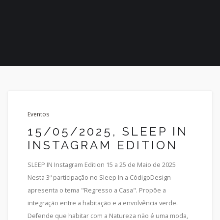
Eventos
15/05/2025, SLEEP IN
INSTAGRAM EDITION
SLEEP IN Instagram Edition 15 a 25 de Maio de 2025
Nesta 3ª participação no Sleep In a CódigoDesign
apresenta o tema "Regresso a Casa". Propõe a
integração entre a habitação e a envolvência verde.
Defende que habitar com a Natureza não é uma moda,