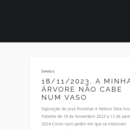
Eventos
18/11/2023, A MINH
ÁRVORE NÃO CABE
NUM VASO
Exposição de José Rosinhas e Nelson Silva So
Patente de 18 de Novembro 2023 a 12 de Jane
2024 Como num jardim em que se misturam