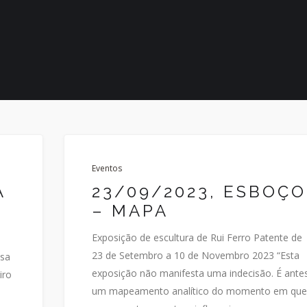
Eventos
A
23/09/2023, ESBOÇO
– MAPA
Exposição de escultura de Rui Ferro Patente de
23 de Setembro a 10 de Novembro 2023 “Esta
usa
exposição não manifesta uma indecisão. É ante
iro
um mapeamento analítico do momento em que