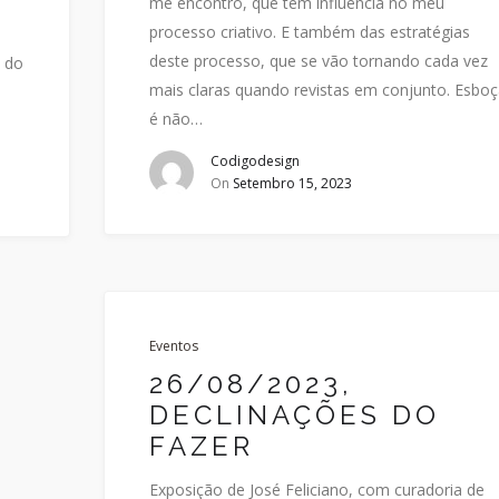
me encontro, que tem influencia no meu
processo criativo. E também das estratégias
deste processo, que se vão tornando cada vez
m do
mais claras quando revistas em conjunto. Esboç
a
é não…
Codigodesign
On
Setembro 15, 2023
Eventos
26/08/2023,
DECLINAÇÕES DO
FAZER
Exposição de José Feliciano, com curadoria de