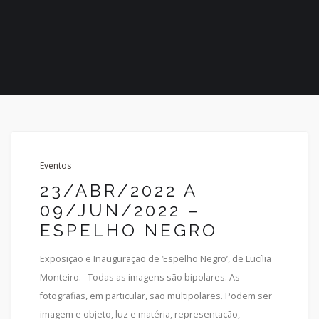
Eventos
23/ABR/2022 A
09/JUN/2022 –
ESPELHO NEGRO
Exposição e Inauguração de ‘Espelho Negro’, de Lucília
Monteiro. Todas as imagens são bipolares. As
fotografias, em particular, são multipolares. Podem ser
imagem e objeto, luz e matéria, representação,