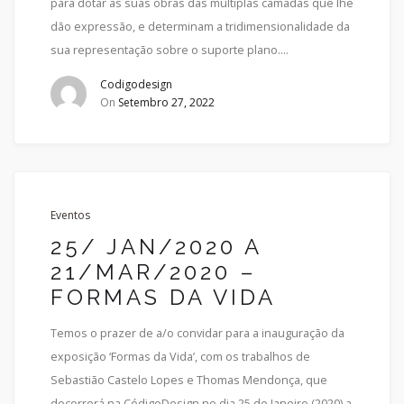
para dotar as suas obras das múltiplas camadas que lhe
dão expressão, e determinam a tridimensionalidade da
sua representação sobre o suporte plano….
Codigodesign
On
Setembro 27, 2022
Eventos
25/ JAN/2020 A
21/MAR/2020 –
FORMAS DA VIDA
Temos o prazer de a/o convidar para a inauguração da
exposição ‘Formas da Vida’, com os trabalhos de
Sebastião Castelo Lopes e Thomas Mendonça, que
decorrerá na CódigoDesign no dia 25 de Janeiro (2020) a